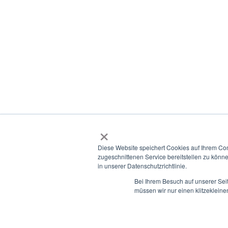
Development, Human Ressources,
Recruiting
×
Diese Website speichert Cookies auf Ihrem Co
zugeschnittenen Service bereitstellen zu könn
in unserer Datenschutzrichtlinie.
© 2021-2026 we create growth.
Bei Ihrem Besuch auf unserer Sei
müssen wir nur einen klitzekleine