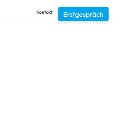
Kontakt
Erstgespräch
D - modern
unftsweisend