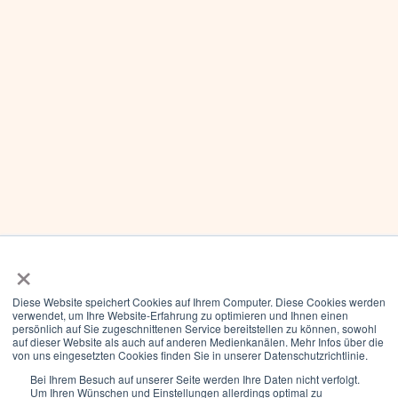
Kontakt
Impressum
Datenschutz
AGB
Hinweis: Auf der Webseite verzichten wir für die
Lesbarkeit auf das "Gendern". Wir richten uns an
alle Menschen jeglicher Identität.
×
Diese Website speichert Cookies auf Ihrem Computer. Diese Cookies werden
© 2021-2026 we create growth.
verwendet, um Ihre Website-Erfahrung zu optimieren und Ihnen einen
persönlich auf Sie zugeschnittenen Service bereitstellen zu können, sowohl
auf dieser Website als auch auf anderen Medienkanälen. Mehr Infos über die
von uns eingesetzten Cookies finden Sie in unserer Datenschutzrichtlinie.
Kontakt
Bei Ihrem Besuch auf unserer Seite werden Ihre Daten nicht verfolgt.
Um Ihren Wünschen und Einstellungen allerdings optimal zu