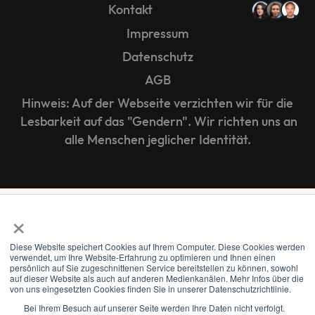
Kontakt
Impressum
Datenschutz
AGB
Hinweis: Auf der Webseite verzichten wir für die
Lesbarkeit auf das "Gendern". Wir richten uns an
alle Menschen jeglicher Identität.
×
Diese Website speichert Cookies auf Ihrem Computer. Diese Cookies werden
© 2021-2026 we create growth.
verwendet, um Ihre Website-Erfahrung zu optimieren und Ihnen einen
persönlich auf Sie zugeschnittenen Service bereitstellen zu können, sowohl
auf dieser Website als auch auf anderen Medienkanälen. Mehr Infos über die
von uns eingesetzten Cookies finden Sie in unserer Datenschutzrichtlinie.
Kontakt
Bei Ihrem Besuch auf unserer Seite werden Ihre Daten nicht verfolgt.