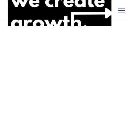
Beiträge
Recruiting
2.3.2023
Entlassungen / Mass layoffs
- Und jetzt?