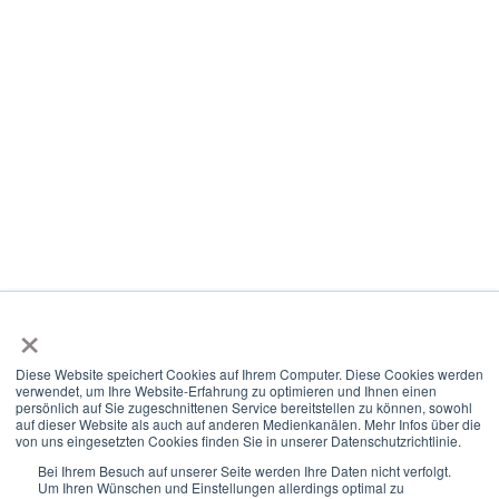
Impressum
Datenschutz
AGB
Hinweis: Auf der Webseite verzichten wir für die
Lesbarkeit auf das "Gendern". Wir richten uns an
alle Menschen jeglicher Identität.
×
Diese Website speichert Cookies auf Ihrem Computer. Diese Cookies werden
© 2021-2026 we create growth.
verwendet, um Ihre Website-Erfahrung zu optimieren und Ihnen einen
persönlich auf Sie zugeschnittenen Service bereitstellen zu können, sowohl
auf dieser Website als auch auf anderen Medienkanälen. Mehr Infos über die
von uns eingesetzten Cookies finden Sie in unserer Datenschutzrichtlinie.
Kontakt
Bei Ihrem Besuch auf unserer Seite werden Ihre Daten nicht verfolgt.
Um Ihren Wünschen und Einstellungen allerdings optimal zu