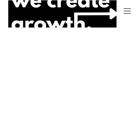
Beiträge
Innovation
18.8.2022
Grünes hirewood, grünes
Recruiting