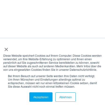
Hinweis: Auf der Webseite verzichten wir für die
Lesbarkeit auf das "Gendern". Wir richten uns an
alle Menschen jeglicher Identität.
×
Diese Website speichert Cookies auf Ihrem Computer. Diese Cookies werden
© 2021-2026 we create growth.
verwendet, um Ihre Website-Erfahrung zu optimieren und Ihnen einen
persönlich auf Sie zugeschnittenen Service bereitstellen zu können, sowohl
auf dieser Website als auch auf anderen Medienkanälen. Mehr Infos über die
von uns eingesetzten Cookies finden Sie in unserer Datenschutzrichtlinie.
Kontakt
Bei Ihrem Besuch auf unserer Seite werden Ihre Daten nicht verfolgt.
Um Ihren Wünschen und Einstellungen allerdings optimal zu
entsprechen, müssen wir nur einen klitzekleinen Cookie setzen, damit
Sie diese Auswahl nicht noch einmal treffen müssen.
Akzeptieren
Ablehnen