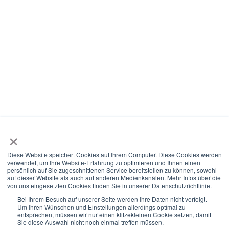
Datenschutz
AGB
Hinweis: Auf der Webseite verzichten wir für die
Lesbarkeit auf das "Gendern". Wir richten uns an
alle Menschen jeglicher Identität.
×
Diese Website speichert Cookies auf Ihrem Computer. Diese Cookies werden
© 2021-2026 we create growth.
verwendet, um Ihre Website-Erfahrung zu optimieren und Ihnen einen
persönlich auf Sie zugeschnittenen Service bereitstellen zu können, sowohl
auf dieser Website als auch auf anderen Medienkanälen. Mehr Infos über die
von uns eingesetzten Cookies finden Sie in unserer Datenschutzrichtlinie.
Kontakt
Bei Ihrem Besuch auf unserer Seite werden Ihre Daten nicht verfolgt.
Um Ihren Wünschen und Einstellungen allerdings optimal zu
entsprechen, müssen wir nur einen klitzekleinen Cookie setzen, damit
Sie diese Auswahl nicht noch einmal treffen müssen.